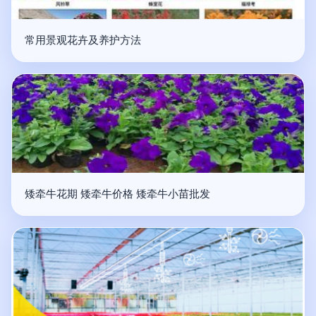
常用景观花卉及养护方法
矮牵牛花期 矮牵牛价格 矮牵牛小苗批发