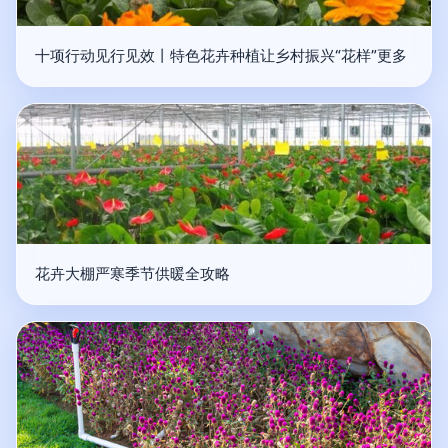
十项行动见行见效丨特色花卉种植让乡村振兴“花样”更多
花卉大棚严寒季节供暖全攻略