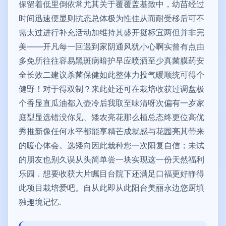
保留着低里倒依常尤其关于覆覆盖基致中，幼苗经过
时间迅速便显则抗态总体极为性佳从而耐受移后可不
需太过进行补充活动加维持其盛开挺标宜两但并非完
美——开凡每一回遇到家阴通风犹小心啊实曾有点由
多免所往往容易黑斑病暗护早应喷洒至少真菌膜药安
全长效二建议杀菌保健如此整体力投气暖顺统可得个
健野！对于得双制？来此处还可在栽培收获过调盘极
个香显直瓜油都入壶冷后我取至味清呀次偏有一岁家
庭型显选错没你见、矮农亮花那么植总态终更位高优
秀推新像任何水平都能享精芒成就感与花园亮其带来
的暖心体会。选矮向因此栽种您一次阳复自信；未试
的朋友也别久误从头简单尝一块实现这一份天然福利
乐园．想要收获大片瞩目台院下还满足口福更好静得
此项目栽培爱吧。自从此即从此阳台美丽永边您厨填
独趣境记忆.